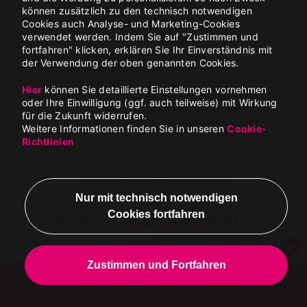
• Brandschutz-Aussentür mit CE-
können zusätzlich zu den technisch notwendigen
Kennzeichnung
Cookies auch Analyse- und Marketing-Cookies
• Aussentür thermisch getrennt
verwendet werden. Indem Sie auf "Zustimmen und
fortfahren" klicken, erklären Sie Ihr Einverständnis mit
• Gute Einbruchhemmung
der Verwendung der oben genannten Cookies.
• 5-fach-Sicherheitsschloss
• Sehr gutes Preis-/Leistungsverhältnis
Hier
können Sie detaillierte Einstellungen vornehmen
oder Ihre Einwilligung (ggf. auch teilweise) mit Wirkung
anzeigen
für die Zukunft widerrufen.
Weitere Informationen finden Sie in unseren
Cookie-
Richtlinien
Hörmann Haustür ISOPRO
anzeigen
Interaktiv
Produkte
Über uns
Kontakt
Aktionen